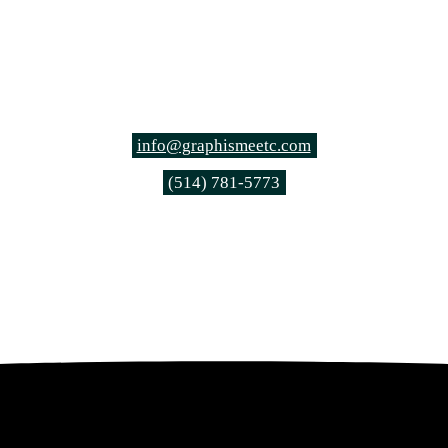
info@graphismeetc.com
(514) 781-5773
graphismeetc.com
Instagram