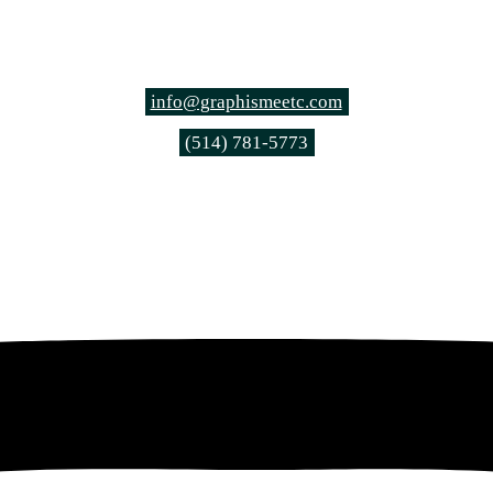
info@graphismeetc.com
(514) 781-5773
graphismeetc.com
Instagram